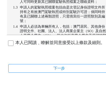
人可同時更新其已關聯駕駛執照檔案之聯絡資料；
申請人的駕駛執照檔案包括由是次登記身份證明文件所
持有之有效澳門駕駛執照或特別駕駛許可證；倘同時持
有及已關聯上述兩類證照，只需填寫任一證照類別及編
號；
申請人必須為車輛所有人，包括：澳門居民、其他身份
證明文件、社團、法人、法人商業企業主（SO）及自然
人商業企業主（CO）；其他包括商業企業主及筆跡咭
別申請人須前往服務專區辦理登記服務；
本人已閱讀﹑瞭解並同意接受以上條款及細則。
如車輛所有人多於一人，申請時只需輸入其中一人之資
料；
每一車輛及駕駛執照只能登記一個電話號碼，同一車輛
如超過一個登記電話號碼，以最後登記之電話號碼為
準；
車輛所有權如有變動或車輛已被取消註冊，本短訊通知
服務將自動停止；
為汽車所登記之流動電話號碼僅作接收交通事務局車輛
短訊之用；
已登記之聯絡電話不影響巿民辦理服務時填寫之聯絡電
話，服務完成後將按申請表之聯絡電話作出通知；
短訊通知僅供參考，一切資料以交通事務局之最新紀
為準。