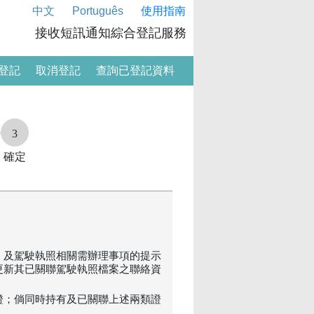
中文
Português
使用指南
接收短訊通知綜合登記服務
登記
取消登記
查詢已登記資料
確定
）及駕駛執照相關需辦理事項的提示
更新其已關聯駕駛執照檔案之聯絡資
證；倘同時持有及已關聯上述兩類證