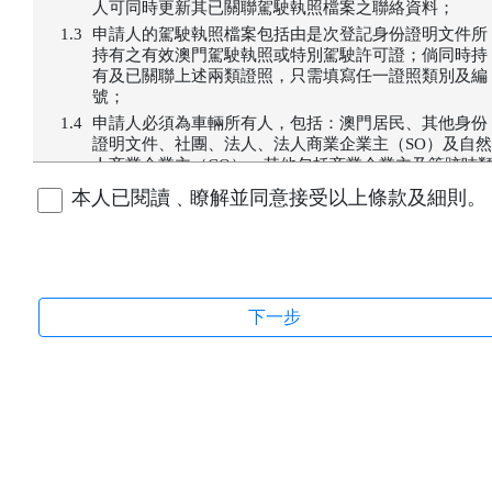
人可同時更新其已關聯駕駛執照檔案之聯絡資料；
申請人的駕駛執照檔案包括由是次登記身份證明文件所
持有之有效澳門駕駛執照或特別駕駛許可證；倘同時持
有及已關聯上述兩類證照，只需填寫任一證照類別及編
號；
申請人必須為車輛所有人，包括：澳門居民、其他身份
證明文件、社團、法人、法人商業企業主（SO）及自然
人商業企業主（CO）；其他包括商業企業主及筆跡咭
別申請人須前往服務專區辦理登記服務；
本人已閱讀﹑瞭解並同意接受以上條款及細則。
如車輛所有人多於一人，申請時只需輸入其中一人之資
料；
每一車輛及駕駛執照只能登記一個電話號碼，同一車輛
如超過一個登記電話號碼，以最後登記之電話號碼為
準；
車輛所有權如有變動或車輛已被取消註冊，本短訊通知
服務將自動停止；
為汽車所登記之流動電話號碼僅作接收交通事務局車輛
短訊之用；
已登記之聯絡電話不影響巿民辦理服務時填寫之聯絡電
話，服務完成後將按申請表之聯絡電話作出通知；
短訊通知僅供參考，一切資料以交通事務局之最新紀
為準。